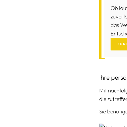
Ob lau
zuverl
das Wes
Entsch
KON
Ihre pers
Mit nachfolg
die zutreff
Sie benötig