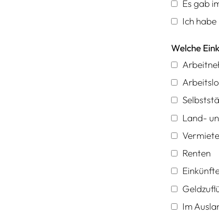
Es gab i
Ich habe
Welche Eink
Arbeitne
Arbeitslo
Selbststä
Land- un
Vermiete
Renten
Einkünfte
Geldzuflü
Im Auslan